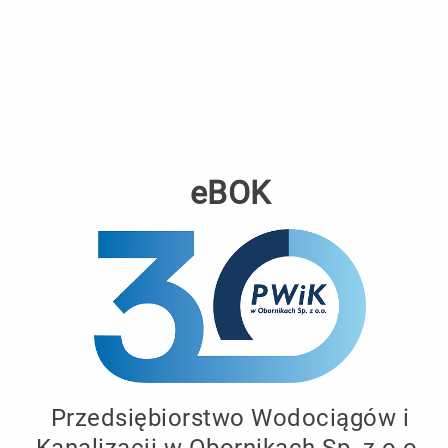
eBOK
Logo
Przedsiębiorstwo Wodociągów i
Właściciel
Kanalizacji w Obornikach Sp. z o.o.