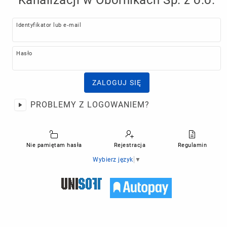
Identyfikator lub e-mail
Hasło
ZALOGUJ SIĘ
PROBLEMY Z LOGOWANIEM?
Nie pamiętam hasła
Rejestracja
Regulamin
Wybierz język
▼
Unisoft
Autopay
s.
a.